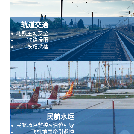
轨道交通
地铁主动安全
铁路侵限
铁路货检
民航水运
民航场坪监控&泊位引导
飞机地面牵引避撞