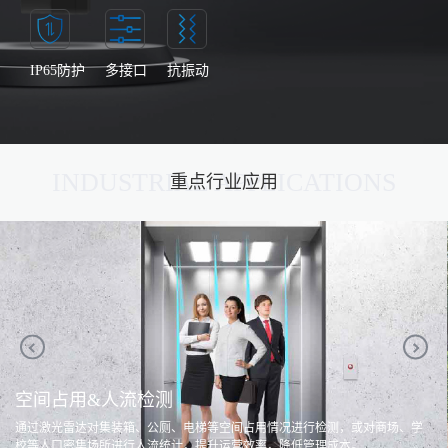
IP65防护
多接口
抗振动
INDUSTRIAL APPLICATIONS
重点行业应用
空间占用&人流检测
通过激光雷达对集装箱、公厕、电梯等空间占用情况进行检测，或对商场、学
校等人口密集场所进行人流统计，提升运营效率，降低管理成本。