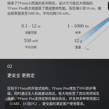
继承了TFmini小而强的系列特征，设计尺寸接近大拇指的
TFmini Plus极大地提高了模组整体性能。盲区缩小至10 cm，输
出帧率提高至1000 Hz，平均功耗550 mW。
0.1
12
1
1000
~
m
~
Hz
测量范围
帧率
550
12
mW
g
平均功耗
重量
02
更安全 更稳定
区别于TFmini的开放式结构，TFmini Plus增加了IP65防护等
级，同时通过无人机级震动测试，极大地拓宽了其应用领域及
场景。TFmini Plus支持定制化输出协议，并支持多种常用接口
（UART、I/O及I²C），更全面的满足客户使用需求。